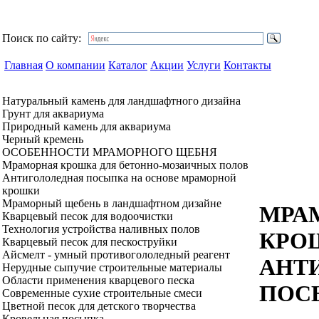
Поиск по сайту:
Главная
О компании
Каталог
Акции
Услуги
Контакты
Натуральный камень для ландшафтного дизайна
Грунт для аквариума
Природный камень для аквариума
Черный кремень
ОСОБЕННОСТИ МРАМОРНОГО ЩЕБНЯ
Мраморная крошка для бетонно-мозаичных полов
Антигололедная посыпка на основе мраморной
крошки
Мраморный щебень в ландшафтном дизайне
МРА
Кварцевый песок для водоочистки
Технология устройства наливных полов
КРО
Кварцевый песок для пескоструйки
Айсмелт - умный противогололедный реагент
АНТ
Нерудные сыпучие строительные материалы
Области применения кварцевого песка
ПОС
Современные сухие строительные смеси
Цветной песок для детского творчества
Кровельная посыпка