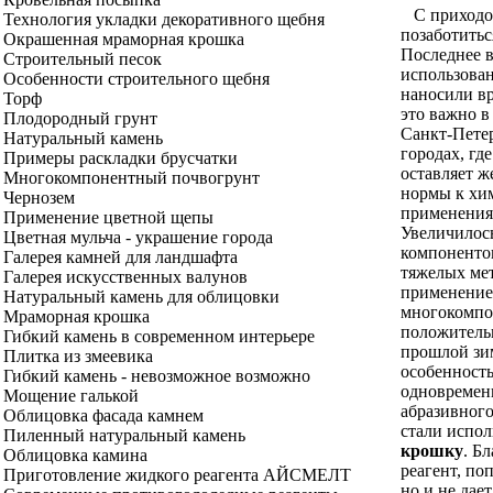
С приходом
Технология укладки декоративного щебня
позаботитьс
Окрашенная мраморная крошка
Последнее в
Строительный песок
использован
Особенности строительного щебня
наносили в
Торф
это важно в
Плодородный грунт
Санкт-Пете
Натуральный камень
городах, гд
Примеры раскладки брусчатки
оставляет ж
Многокомпонентный почвогрунт
нормы к хим
Чернозем
применени
Применение цветной щепы
Увеличилос
Цветная мульча - украшение города
компоненто
Галерея камней для ландшафта
тяжелых мет
Галерея искусственных валунов
применение 
Натуральный камень для облицовки
многокомпо
Мраморная крошка
положитель
Гибкий камень в современном интерьере
прошлой зи
Плитка из змеевика
особенност
Гибкий камень - невозможное возможно
одновременн
Мощение галькой
абразивного
Облицовка фасада камнем
стали испол
Пиленный натуральный камень
крошку
. Б
Облицовка камина
реагент, поп
Приготовление жидкого реагента АЙСМЕЛТ
но и не дае