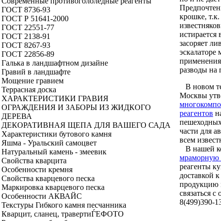
Современные противогололедные реагенты
Предпочтен
ГОСТ 8736-93
крошке, т.к
ГОСТ Р 51641-2000
известняков
ГОСТ 22551-77
истирается 
ГОСТ 2138-91
засоряет ли
ГОСТ 8267-93
эскалаторе
ГОСТ 22856-89
применения
Галька в ландшафтном дизайне
разводы на 
Гравий в ландшафте
Мощение гравием
В новом те
Террасная доска
Москвы утв
ХАРАКТЕРИСТИКИ ГРАВИЯ
многокомпо
ОГРАЖДЕНИЯ И ЗАБОРЫ ИЗ ЖИДКОГО
реагентов
на
ДЕРЕВА
пешеходных 
ДЕКОРАТИВНАЯ ЩЕПА ДЛЯ ВАШЕГО САДА
части для а
Характеристики бутового камня
всем извест
Яшма - Уральский самоцвет
В нашей к
Натуральный камень - змеевик
мраморную
Свойства кварцита
реагенты ку
Особенности кремня
доставкой к
Свойства кварцевого песка
продукцию 
Маркировка кварцевого песка
связаться с
Особенности АКВАЙС
8(499)390-1
Текстуры Гибкого камня песчанника
Кварцит, сланец, травертиЃEФОТО