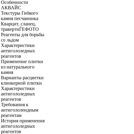
Особенности
АКВАЙС
Текстуры Гибкого
камня песчанника
Кварцит, сланец,
травертиЃEФОТО
Реагенты для борьбы
со льдом
Характеристики
антигололедных
реагентов
Применение плитки
из натурального
камня
Варианты расцветки
клинкерной плитки
Характеристики
антигололедных
реагентов
Требования к
антигололендным
реагентам
История применения
антигололедных
реагентов