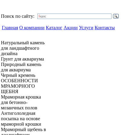
Поиск по сайту:
Главная
О компании
Каталог
Акции
Услуги
Контакты
Натуральный камень
для ландшафтного
дизайна
Грунт для аквариума
Природный камень
для аквариума
Черный кремень
ОСОБЕННОСТИ
МРАМОРНОГО
ЩЕБНЯ
Мраморная крошка
для бетонно-
мозаичных полов
Антигололедная
посыпка на основе
мраморной крошки
Мраморный щебень в
ландшафтном