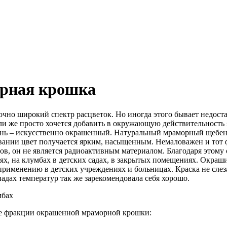
рная крошка
чно широкий спектр расцветок. Но иногда этого бывает недоста
и же просто хочется добавить в окружающую действительность я
нь – искусственно окрашенный. Натуральный мраморный щебень
ании цвет получается ярким, насыщенным. Немаловажен и тот ф
лов, он не является радиоактивным материалом. Благодаря это
ях, на клумбах в детских садах, в закрытых помещениях. Окраш
рименению в детских учреждениях и больницах. Краска не слеза
падах температур так же зарекомендовала себя хорошо.
е фракции окрашенной мраморной крошки: