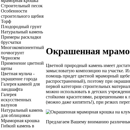
мраморная крошка
Строительный песок
Особенности
строительного щебня
Торф
Плодородный грунт
Натуральный камень
Примеры раскладки
брусчатки
Многокомпонентный
Окрашенная мрамо
почвогрунт
Чернозем
Применение цветной
Цветной природный камень имеет достато
щепы
замысловатую композицию на участке. Ил
Цветная мульча -
помощь придет цветной мраморный щебе
украшение города
распространенный), поэтому при окрашив
Галерея камней для
первой категории строительных материа
ландшафта
можно использовать в детских учреждени
Галерея
стойкими красителями, разрешенными к п
искусственных
(можно даже кипятить!), при резких пере
валунов
Натуральный камень
для облицовки
Мраморная крошка
Предлагаем Вашему вниманию различны
Гибкий камень в