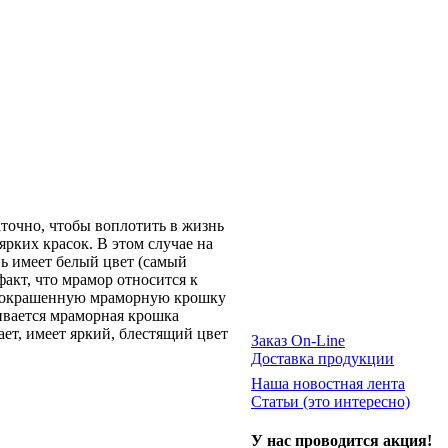
точно, чтобы воплотить в жизнь
рких красок. В этом случае на
 имеет белый цвет (самый
акт, что мрамор относится к
му окрашенную мраморную крошку
ивается мраморная крошка
ет, имеет яркий, блестящий цвет
Заказ On-Line
Доставка продукции
Наша новостная лента
Статьи (это интересно)
У нас проводится акция!