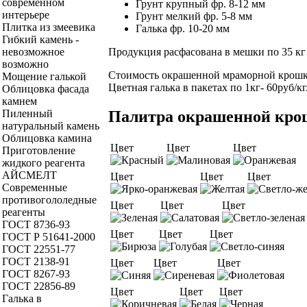
современном
Грунт крупный фр. 8-12 мм
интерьере
Грунт мелкий фр. 5-8 мм
Плитка из змеевика
Галька фр. 10-20 мм
Гибкий камень -
Продукция расфасована в мешки по 35 кг 
невозможное
возможно
Стоимость окрашенной мраморной крошки в
Мощение галькой
Цветная галька в пакетах по 1кг- 60руб/кг
Облицовка фасада
камнем
Палитра окрашенной кр
Пиленный
натуральный камень
Облицовка камина
Цвет
Цвет
Цвет
Приготовление
жидкого реагента
АЙСМЕЛТ
Цвет
Цвет
Цвет
Современные
противогололедные
Цвет
Цвет
Цвет
реагенты
ГОСТ 8736-93
Цвет
Цвет
Цвет
ГОСТ Р 51641-2000
ГОСТ 22551-77
ГОСТ 2138-91
Цвет
Цвет
Цвет
ГОСТ 8267-93
ГОСТ 22856-89
Цвет
Цвет
Цвет
Галька в