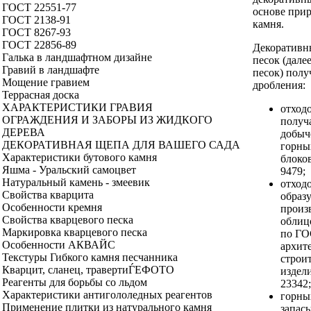
ГОСТ 22551-77
основе при
ГОСТ 2138-91
камня.
ГОСТ 8267-93
ГОСТ 22856-89
Декоративн
Галька в ландшафтном дизайне
песок (дале
Гравий в ландшафте
песок) полу
Мощение гравием
дробления:
Террасная доска
ХАРАКТЕРИСТИКИ ГРАВИЯ
отходо
ОГРАЖДЕНИЯ И ЗАБОРЫ ИЗ ЖИДКОГО
получ
ДЕРЕВА
добыч
ДЕКОРАТИВНАЯ ЩЕПА ДЛЯ ВАШЕГО САДА
горны
Характеристики бутового камня
блоко
Яшма - Уральский самоцвет
9479;
Натуральный камень - змеевик
отходо
Свойства кварцита
образ
Особенности кремня
произ
Свойства кварцевого песка
облиц
Маркировка кварцевого песка
по ГО
Особенности АКВАЙС
архит
Текстуры Гибкого камня песчанника
строи
Кварцит, сланец, травертиЃEФОТО
издел
Реагенты для борьбы со льдом
23342;
Характеристики антигололедных реагентов
горны
Применение плитки из натурального камня
запас