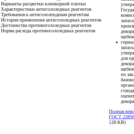
Варианты расцветки клинкерной плитки
утвер
Характеристики антигололедных реагентов
Госуд
Требования к антигололендным реагентам
комис
История применения антигололедных реагентов
запаса
Достоинства противогололедных реагентов
произ
Норма расхода противогололедных реагентов
декор
щебня 
горны
запас
утвер
для п
декор
щебня 
по за
базов
орган
станд
оцене
декор
Полная вер
ГОСТ 22856
128 KB)