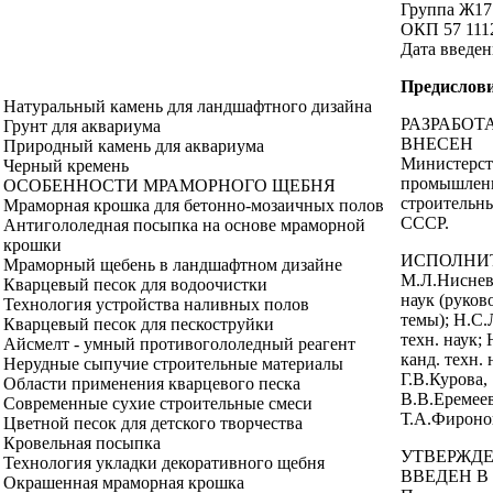
Группа Ж17
ОКП 57 1112
Дата введен
Предислов
Натуральный камень для ландшафтного дизайна
РАЗРАБОТ
Грунт для аквариума
ВНЕСЕН
Природный камень для аквариума
Министерс
Черный кремень
промышлен
ОСОБЕННОСТИ МРАМОРНОГО ЩЕБНЯ
строительн
Мраморная крошка для бетонно-мозаичных полов
СССР.
Антигололедная посыпка на основе мраморной
крошки
ИСПОЛНИ
Мраморный щебень в ландшафтном дизайне
М.Л.Нисневи
Кварцевый песок для водоочистки
наук (руков
Технология устройства наливных полов
темы); Н.С.
Кварцевый песок для пескоструйки
техн. наук;
Айсмелт - умный противогололедный реагент
канд. техн. 
Нерудные сыпучие строительные материалы
Г.В.Курова,
Области применения кварцевого песка
В.В.Еремеев
Современные сухие строительные смеси
Т.А.Фироно
Цветной песок для детского творчества
Кровельная посыпка
УТВЕРЖДЕ
Технология укладки декоративного щебня
ВВЕДЕН В
Окрашенная мраморная крошка