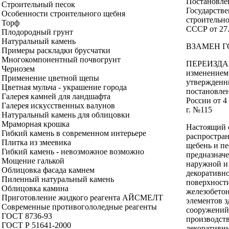
Постановле
Строительный песок
Государств
Особенности строительного щебня
строительно
Торф
СССР от 27
Плодородный грунт
Натуральный камень
ВЗАМЕН ГО
Примеры раскладки брусчатки
Многокомпонентный почвогрунт
ПЕРЕИЗДА
Чернозем
изменением
Применение цветной щепы
утвержден
Цветная мульча - украшение города
постановле
Галерея камней для ландшафта
России от 4
Галерея искусственных валунов
г. №115
Натуральный камень для облицовки
Мраморная крошка
Настоящий 
Гибкий камень в современном интерьере
распростран
Плитка из змеевика
щебень и пе
Гибкий камень - невозможное возможно
предназнач
Мощение галькой
наружной и
Облицовка фасада камнем
декоративн
Пиленный натуральный камень
поверхност
Облицовка камина
железобето
Приготовление жидкого реагента АЙСМЕЛТ
элементов з
Современные противогололедные реагенты
сооружений,
ГОСТ 8736-93
производст
ГОСТ Р 51641-2000
декоративн