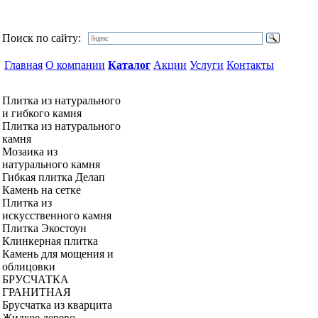
Поиск по сайту:
Главная
О компании
Каталог
Акции
Услуги
Контакты
Плитка из натурального
и гибкого камня
Плитка из натурального
камня
Мозаика из
натурального камня
Гибкая плитка Делап
Камень на сетке
Плитка из
искусственного камня
Плитка Экостоун
Клинкерная плитка
Камень для мощения и
облицовки
БРУСЧАТКА
ГРАНИТНАЯ
Брусчатка из кварцита
Жидкое дерево