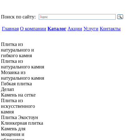
Поиск по сайту:
Главная
О компании
Каталог
Акции
Услуги
Контакты
Плитка из
натурального и
гибкого камня
Плитка из
натурального камня
Мозаика из
натурального камня
Гибкая плитка
Делап
Камень на сетке
Плитка из
искусственного
камня
Плитка Экостоун
Клинкерная плитка
Камень для
мощения и
облицовки