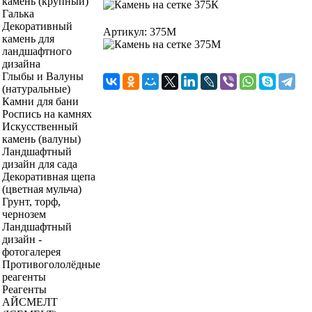
камень (крупный)
Галька
Декоративный
Артикул: 375М
камень для
ландшафтного
дизайна
Глыбы и Валуны
(натуральные)
Камни для бани
Роспись на камнях
Искусственный
камень (валуны)
Ландшафтный
дизайн для сада
Декоративная щепа
(цветная мульча)
Грунт, торф,
чернозем
Ландшафтный
дизайн -
фотогалерея
Противогололёдные
реагенты
Реагенты
АЙСМЕЛТ