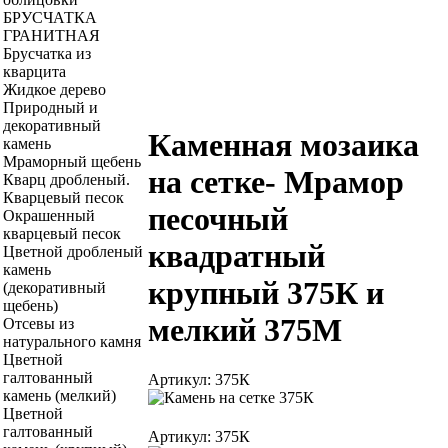
БРУСЧАТКА
ГРАНИТНАЯ
Брусчатка из
кварцита
Жидкое дерево
Природный и
декоративный
Каменная мозаика
камень
Мраморный щебень
на сетке- Мрамор
Кварц дробленый.
Кварцевый песок
песочный
Окрашенный
кварцевый песок
квадратный
Цветной дробленый
камень
крупный 375К и
(декоративный
щебень)
мелкий 375М
Отсевы из
натурального камня
Цветной
галтованный
Артикул: 375К
камень (мелкий)
Цветной
галтованный
Артикул: 375К