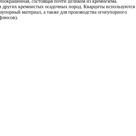
тлоокрашенная, состоящая почти целиком из кремнезема.
и других кремнистых осадочных пород. Кварциты используются
тоупорный материал, а также для производства огнеупорного
флюсов).