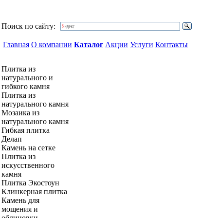
Поиск по сайту:
Главная
О компании
Каталог
Акции
Услуги
Контакты
Плитка из
натурального и
гибкого камня
Плитка из
натурального камня
Мозаика из
натурального камня
Гибкая плитка
Делап
Камень на сетке
Плитка из
искусственного
камня
Плитка Экостоун
Клинкерная плитка
Камень для
мощения и
облицовки