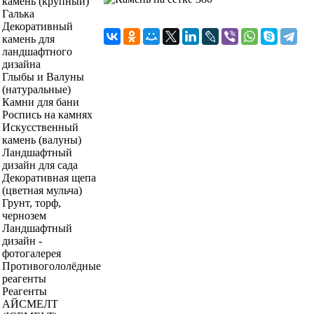
камень (крупный)
Галька
Декоративный
камень для
ландшафтного
дизайна
Глыбы и Валуны
(натуральные)
Камни для бани
Роспись на камнях
Искусственный
камень (валуны)
Ландшафтный
дизайн для сада
Декоративная щепа
(цветная мульча)
Грунт, торф,
чернозем
Ландшафтный
дизайн -
фотогалерея
Противогололёдные
реагенты
Реагенты
АЙСМЕЛТ