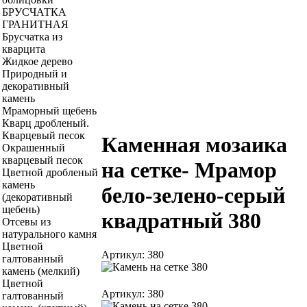
БРУСЧАТКА
ГРАНИТНАЯ
Брусчатка из
кварцита
Жидкое дерево
Природный и
декоративный
камень
Мраморный щебень
Кварц дробленый.
Кварцевый песок
Каменная мозаика
Окрашенный
кварцевый песок
на сетке- Мрамор
Цветной дробленый
камень
бело-зелено-серый
(декоративный
щебень)
квадратный 380
Отсевы из
натурального камня
Цветной
Артикул: 380
галтованный
камень (мелкий)
Цветной
Артикул: 380
галтованный