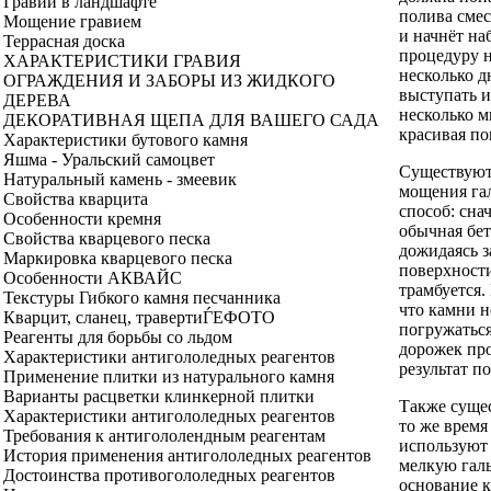
Гравий в ландшафте
полива смес
Мощение гравием
и начнёт на
Террасная доска
процедуру 
ХАРАКТЕРИСТИКИ ГРАВИЯ
несколько 
ОГРАЖДЕНИЯ И ЗАБОРЫ ИЗ ЖИДКОГО
выступать и
ДЕРЕВА
несколько м
ДЕКОРАТИВНАЯ ЩЕПА ДЛЯ ВАШЕГО САДА
красивая по
Характеристики бутового камня
Яшма - Уральский самоцвет
Существуют
Натуральный камень - змеевик
мощения гал
Свойства кварцита
способ: сна
Особенности кремня
обычная бет
Свойства кварцевого песка
дожидаясь з
Маркировка кварцевого песка
поверхности
Особенности АКВАЙС
трамбуется.
Текстуры Гибкого камня песчанника
что камни 
Кварцит, сланец, травертиЃEФОТО
погружаться
Реагенты для борьбы со льдом
дорожек про
Характеристики антигололедных реагентов
результат п
Применение плитки из натурального камня
Варианты расцветки клинкерной плитки
Также сущес
Характеристики антигололедных реагентов
то же время
Требования к антигололендным реагентам
используют
История применения антигололедных реагентов
мелкую галь
Достоинства противогололедных реагентов
основание к