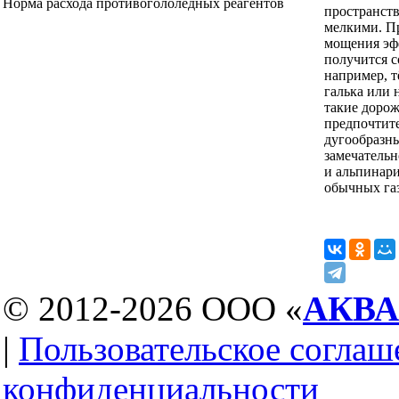
Норма расхода противогололедных реагентов
пространст
мелкими. П
мощения эфф
получится с
например, т
галька или 
такие доро
предпочтит
дугообразн
замечательн
и альпинари
обычных газ
© 2012-2026 ООО «
АКВ
|
Пользовательское соглаш
конфиденциальности