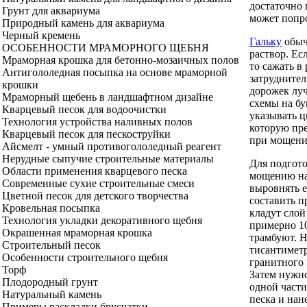
достаточно 
Грунт для аквариума
может попр
Природный камень для аквариума
Черный кремень
Гальку
обыч
ОСОБЕННОСТИ МРАМОРНОГО ЩЕБНЯ
раствор. Ес
Мраморная крошка для бетонно-мозаичных полов
то сажать в
Антигололедная посыпка на основе мраморной
затруднител
крошки
дорожек луч
Мраморный щебень в ландшафтном дизайне
схемы на бу
Кварцевый песок для водоочистки
указывать ц
Технология устройства наливных полов
которую пр
Кварцевый песок для пескоструйки
при мощени
Айсмелт - умный противогололедный реагент
Нерудные сыпучие строительные материалы
Для подгот
Области применения кварцевого песка
мощению на
Современные сухие строительные смеси
выровнять е
Цветной песок для детского творчества
составить п
Кровельная посыпка
кладут слой
Технология укладки декоративного щебня
примерно 10
Окрашенная мраморная крошка
трамбуют. Н
Строительный песок
тисантимет
Особенности строительного щебня
гранитного 
Торф
Затем нужно
Плодородный грунт
одной части
Натуральный камень
песка и нан
Примеры раскладки брусчатки