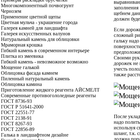
выравниван
Многокомпонентный почвогрунт
заполнения
Чернозем
щебнем дан
Применение цветной щепы
должен буде
Цветная мульча - украшение города
Галерея камней для ландшафта
Если дорожк
Галерея искусственных валунов
сложный ри
Натуральный камень для облицовки
гальку надо
Мраморная крошка
поверхности
Гибкий камень в современном интерьере
предположит
Плитка из змеевика
Своими рук
Гибкий камень - невозможное возможно
дорожек не 
Мощение галькой
учесть поло
Облицовка фасада камнем
также расст
Пиленный натуральный камень
Облицовка камина
Приготовление жидкого реагента АЙСМЕЛТ
Современные противогололедные реагенты
ГОСТ 8736-93
ГОСТ Р 51641-2000
ГОСТ 22551-77
После уклад
ГОСТ 2138-91
надо полить
ГОСТ 8267-93
используя с
ГОСТ 22856-89
шланг, т.к. 
Галька в ландшафтном дизайне
должна попа