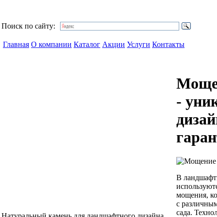
Поиск по сайту:
Главная
О компании
Каталог
Акции
Услуги
Контакты
Моще
- уни
дизай
гаран
В ландшафт
используют
мощения, к
с различны
сада. Техно
Натуральный камень для ландшафтного дизайна