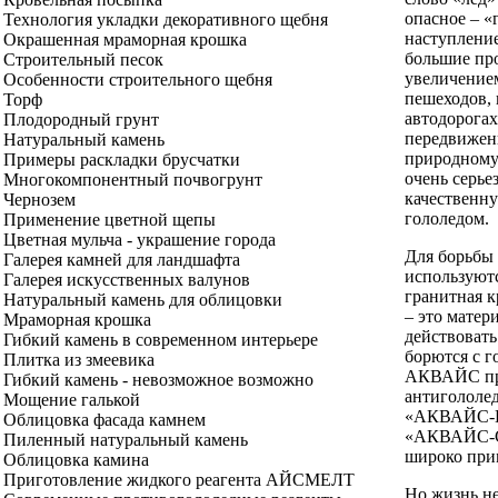
опасное – «
Технология укладки декоративного щебня
наступление
Окрашенная мраморная крошка
большие пр
Строительный песок
увеличение
Особенности строительного щебня
пешеходов, 
Торф
автодорогах
Плодородный грунт
передвижени
Натуральный камень
природному
Примеры раскладки брусчатки
очень серьез
Многокомпонентный почвогрунт
качественн
Чернозем
гололедом.
Применение цветной щепы
Цветная мульча - украшение города
Для борьбы 
Галерея камней для ландшафта
используютс
Галерея искусственных валунов
гранитная к
Натуральный камень для облицовки
– это матер
Мраморная крошка
действовать
Гибкий камень в современном интерьере
борются с г
Плитка из змеевика
АКВАЙС пр
Гибкий камень - невозможное возможно
антигололед
Мощение галькой
«АКВАЙС-К
Облицовка фасада камнем
«АКВАЙС-Со
Пиленный натуральный камень
широко при
Облицовка камина
Приготовление жидкого реагента АЙСМЕЛТ
Но жизнь не 