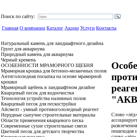
Поиск по сайту:
Главная
О компании
Каталог
Акции
Услуги
Контакты
Натуральный камень для ландшафтного дизайна
Грунт для аквариума
Природный камень для аквариума
Черный кремень
Особ
ОСОБЕННОСТИ МРАМОРНОГО ЩЕБНЯ
Мраморная крошка для бетонно-мозаичных полов
прот
Антигололедная посыпка на основе мраморной
крошки
реаге
Мраморный щебень в ландшафтном дизайне
Кварцевый песок для водоочистки
"АК
Технология устройства наливных полов
Кварцевый песок для пескоструйки
Айсмелт - умный противогололедный реагент
Слово «лёд»
Нерудные сыпучие строительные материалы
ассоциируе
Области применения кварцевого песка
развлечения
Современные сухие строительные смеси
пешеходов 
Цветной песок для детского творчества
слово «лёд»
Кровельная посыпка