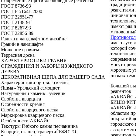
Современные противогололедные реагенты
традиционн
ГОСТ 8736-93
реагентами
ГОСТ Р 51641-2000
инновацион
ГОСТ 22551-77
технологич
ГОСТ 2138-91
имеют ряд 
ГОСТ 8267-93
мгновенный 
ГОСТ 22856-89
Противого
Галька в ландшафтном дизайне
имеют усов
Гравий в ландшафте
которой со
Мощение гравием
технологии 
Террасная доска
современны
ХАРАКТЕРИСТИКИ ГРАВИЯ
могут приме
ОГРАЖДЕНИЯ И ЗАБОРЫ ИЗ ЖИДКОГО
морозных ус
ДЕРЕВА
низких темп
ДЕКОРАТИВНАЯ ЩЕПА ДЛЯ ВАШЕГО САДА
Характеристики бутового камня
Большой вы
Яшма - Уральский самоцвет
реагентов 
Натуральный камень - змеевик
«АКВАЙС -
Свойства кварцита
БИШОФИТ»
Особенности кремня
«АКВАЙС-П
Свойства кварцевого песка
областям пр
Маркировка кварцевого песка
покрытий до
Особенности АКВАЙС
городского
Текстуры Гибкого камня песчанника
ассортимен
Кварцит, сланец, травертиЃEФОТО
реагентов 