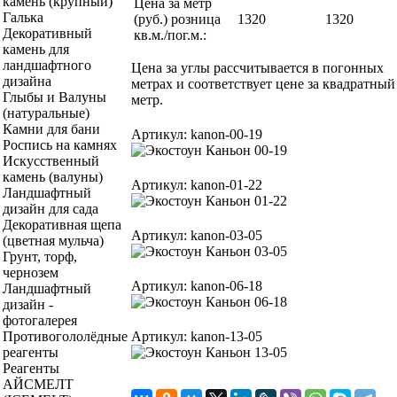
камень (крупный)
Цена за метр
Галька
(руб.) розница
1320
1320
Декоративный
кв.м./пог.м.:
камень для
ландшафтного
Цена за углы рассчитывается в погонных
дизайна
метрах и соответствует цене за квадратный
Глыбы и Валуны
метр.
(натуральные)
Камни для бани
Артикул: kanon-00-19
Роспись на камнях
Искусственный
камень (валуны)
Артикул: kanon-01-22
Ландшафтный
дизайн для сада
Декоративная щепа
Артикул: kanon-03-05
(цветная мульча)
Грунт, торф,
чернозем
Артикул: kanon-06-18
Ландшафтный
дизайн -
фотогалерея
Артикул: kanon-13-05
Противогололёдные
реагенты
Реагенты
АЙСМЕЛТ