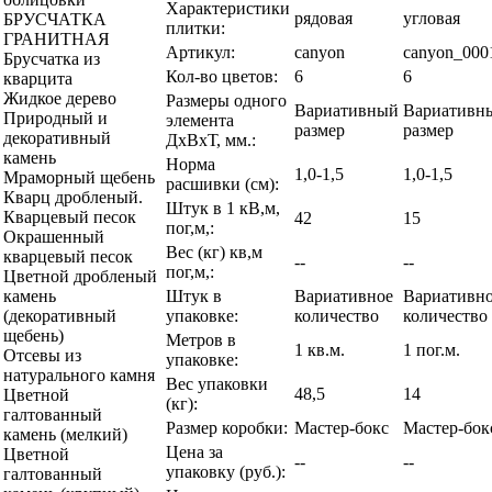
Характеристики
рядовая
угловая
БРУСЧАТКА
плитки:
ГРАНИТНАЯ
Артикул:
canyon
canyon_000
Брусчатка из
Кол-во цветов:
6
6
кварцита
Жидкое дерево
Размеры одного
Вариативный
Вариативн
Природный и
элемента
размер
размер
декоративный
ДхВхТ, мм.:
камень
Норма
1,0-1,5
1,0-1,5
Мраморный щебень
расшивки (см):
Кварц дробленый.
Штук в 1 кВ,м,
Кварцевый песок
42
15
пог,м,:
Окрашенный
Вес (кг) кв,м
кварцевый песок
--
--
пог,м,:
Цветной дробленый
Штук в
Вариативное
Вариативн
камень
упаковке:
количество
количество
(декоративный
щебень)
Метров в
1 кв.м.
1 пог.м.
Отсевы из
упаковке:
натурального камня
Вес упаковки
48,5
14
Цветной
(кг):
галтованный
Размер коробки:
Мастер-бокс
Мастер-бок
камень (мелкий)
Цена за
Цветной
--
--
упаковку (руб.):
галтованный