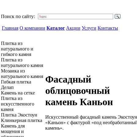
Поиск по сайту:
Главная
О компании
Каталог
Акции
Услуги
Контакты
Плитка из
натурального и
гибкого камня
Плитка из
натурального камня
Мозаика из
натурального камня
Фасадный
Гибкая плитка
Делап
облицовочный
Камень на сетке
Плитка из
камень Каньон
искусственного
камня
Плитка Экостоун
Искусственный фасадный камень Экостоу
Клинкерная плитка
«Каньон» с фактурой «под необработанны
Камень для
камень».
мощения и
облицовки