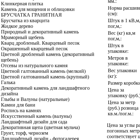
мм.:
Клинкерная плитка
Норма расшив
Камень для мощения и облицовки
(см):
БРУСЧАТКА ГРАНИТНАЯ
Штук в 1 кВ,м
Брусчатка из кварцита
пог,м,:
Жидкое дерево
Природный и декоративный камень
Вес (кг) кв,м
Мраморный щебень
пог,м,:
Кварц дробленый. Кварцевый песок
Штук в
Окрашенный кварцевый песок
упаковке:
Цветной дробленый камень (декоративный
Метров в
щебень)
упаковке:
Отсевы из натурального камня
Вес упаковки
Цветной галтованный камень (мелкий)
(кг):
Цветной галтованный камень (крупный)
Галька
Размер коробк
Декоративный камень для ландшафтного
Цена за
дизайна
упаковку (руб.)
Глыбы и Валуны (натуральные)
Цена за метр
Камни для бани
(руб.) розница
Роспись на камнях
кв.м./пог.м.:
Искусственный камень (валуны)
Ландшафтный дизайн для сада
Цена за углы р
Декоративная щепа (цветная мульча)
погонных метр
Грунт, торф, чернозем
соответствует ц
Ландшафтный дизайн - фотогалерея