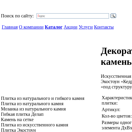
Поиск по сайту:
Главная
О компании
Каталог
Акции
Услуги
Контакты
Декор
камень
Искусственная
Экостоун «Кед
«под структуру
Характеристи
Плитка из натурального и гибкого камня
плитки:
Плитка из натурального камня
Мозаика из натурального камня
Артикул:
Гибкая плитка Делап
Кол-во цветов:
Камень на сетке
Размеры одног
Плитка из искусственного камня
элемента ДхВх
Плитка Экостоун