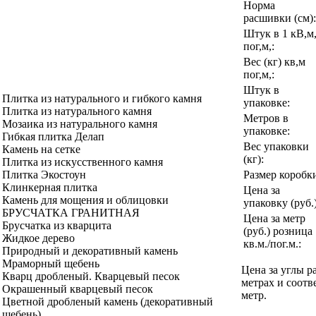
Норма
расшивки (см):
Штук в 1 кВ,м
пог,м,:
Вес (кг) кв,м
пог,м,:
Штук в
Плитка из натурального и гибкого камня
упаковке:
Плитка из натурального камня
Метров в
Мозаика из натурального камня
упаковке:
Гибкая плитка Делап
Вес упаковки
Камень на сетке
(кг):
Плитка из искусственного камня
Размер коробк
Плитка Экостоун
Клинкерная плитка
Цена за
Камень для мощения и облицовки
упаковку (руб.)
БРУСЧАТКА ГРАНИТНАЯ
Цена за метр
Брусчатка из кварцита
(руб.) розница
Жидкое дерево
кв.м./пог.м.:
Природный и декоративный камень
Мраморный щебень
Цена за углы р
Кварц дробленый. Кварцевый песок
метрах и соотв
Окрашенный кварцевый песок
метр.
Цветной дробленый камень (декоративный
щебень)